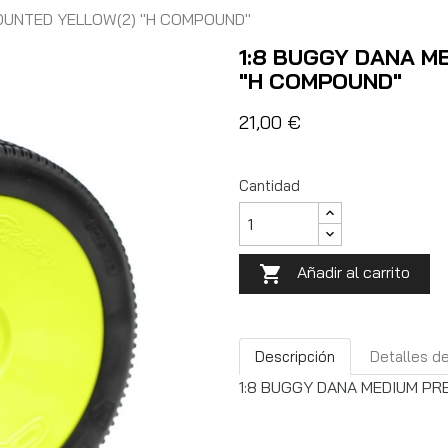
OUNTED YELLOW(2) "H COMPOUND"
1:8 BUGGY DANA M
"H COMPOUND"
21,00 €
Cantidad
Añadir al carrito

Descripción
Detalles d
1:8 BUGGY DANA MEDIUM P