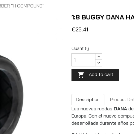
UBBER "H COMPOUND"
1:8 BUGGY DANA H
€25.41
Quantity
Add to cart

Description
Product Det
Las nuevas ruedas
DANA
d
Europa. Con el nuevo comp
desarrollada durante años po