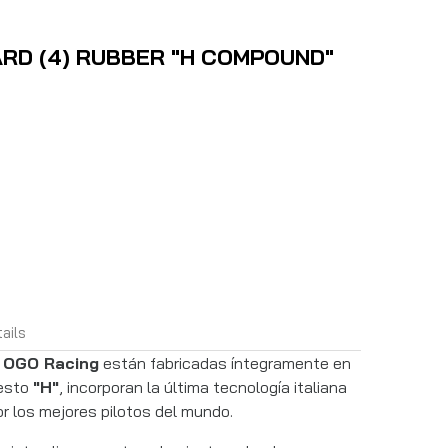
ARD (4) RUBBER "H COMPOUND"
ails
e
OGO Racing
están fabricadas íntegramente en
uesto
"H"
, incorporan la última tecnología italiana
r los mejores pilotos del mundo.