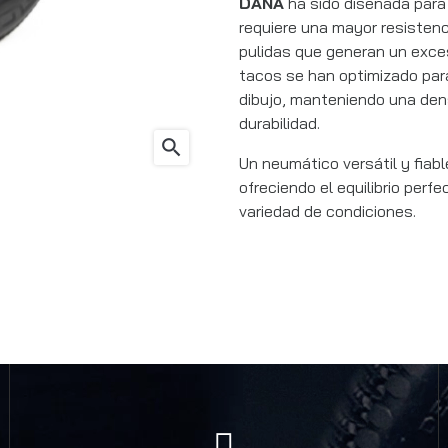
DANA
ha sido diseñada para
requiere una mayor resistenc
pulidas que generan un exces
tacos se han optimizado para
dibujo, manteniendo una den
durabilidad.
search
Un neumático versátil y fiab
ofreciendo el equilibrio perf
variedad de condiciones.